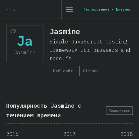
<<
Тестирование - Mocha
Тестирование - Enzyme
>>
Jasmine
#3
Ja
Simple JavaScript testing
framework for browsers and
Jasmine
node.js
Веб-сайт
GitHub
Популярность Jasmine с
Поделиться
течением времени
2016
2017
2018