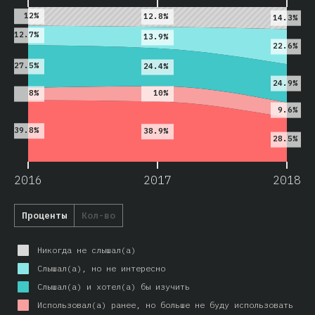
12%
12.8%
14.3%
12.7%
13.9%
22.6%
27.5%
24.4%
24.9%
10%
8%
9.6%
39.8%
38.9%
28.5%
2016
2017
2018
Проценты
Кол-во
Никогда не слышал(а)
Слышал(а), но не интересно
Слышал(а) и хотел(а) бы изучить
Использовал(а) ранее, но больше не буду использовать