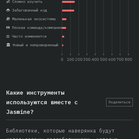
👶 Сложно изучить
🐞 Забагованный код
🎁 Маленькая экосистема
👫 Плохая команда/компания
⚖️ Часто изменяется
🏛️ Новый и непроверенный
0
100
200
300
400
500
600
700
800
Какие инструменты
используются вместе с
Поделиться
Jasmine?
Библиотеки, которые наверянка будут