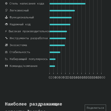
⚙️ Стиль написания кода
🎈 Легковесный
🕹️ Функциональный
🐞 Надежный код
⚡ Высокая производительность
🔧 Инструменты разработки
🎁 Экосистема
⚖️ Стабильность
📉 Набирающий популярнось
👫 Команда/компания
0
200
400
600
800
1000
1200
1400
1600
1800
2000
2200
2400
2600
Наиболее раздражающие
Поделиться