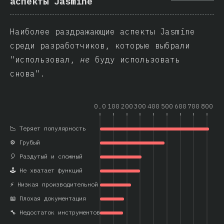
аспекты Jasmine
Наиболее раздражающие аспекты Jasmine
среди разработчиков, которые выбрали
"использовал,
не
буду использовать
снова".
0.0
100
200
300
400
500
600
700
800
📉 Теряет популярность
⚙️ Грубый
🎈 Раздутый и сложный
🕹️ Не хватает функций
⚡ Низкая производительной
📖 Плохая документация
🔧 Недостаток инструментов