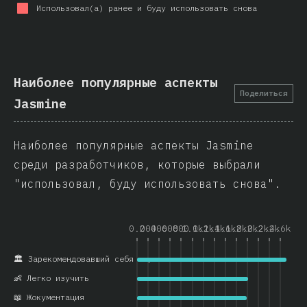
Использовал(а) ранее и буду использовать снова
Наиболее популярные аспекты
Поделиться
Jasmine
Наиболее популярные аспекты Jasmine
среди разработчиков, которые выбрали
"использовал, буду использовать снова".
0.0
200
400
600
800
1.0k
1.2k
1.4k
1.6k
1.8k
2.0k
2.2k
2.4k
2.6k
🏛️ Зарекомендовавший себя вариант
👶 Легко изучить
📖 Жокументация