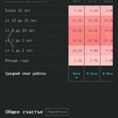
React
Vue.js
Angular
Более 20 лет
5.4%
6.2%
6.8%
от 10 до 20 лет
22.7%
22.2%
23.4%
от 5 до 10 лет
29.2%
28.3%
28.9%
от 2 до 5 лет
29.3%
31.3%
29.2%
от 1 до 2 лет
10.5%
9.8%
9.3%
Меньше года
2.3%
1.7%
1.8%
Средний опыт работы
8yrs
8.1yrs
8.4yrs
Общее счастье
Поделиться