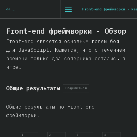
<<
Разновидности JavaScript - Заключение
Front-end фреймворки - Re
Front-end фреймворки - Обзор
Front-end является основным полем боя
для JavaScript. Кажется, что с течением
времени только два соперника остались в
игре…
Общие результаты
Поделиться
Общие результаты по Front-end
фреймворки.
1
2
3
4
5