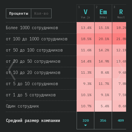
1
2
3
V
Em
R
Проценты
Кол-во
Vue.js
Ember
React
Более 1000 сотрудников
13.4%
15.1%
18.2%
от 100 до 1000 сотрудников
18.5%
20.1%
21.8%
от 50 до 100 сотрудников
11.6%
14.2%
12.1%
от 20 до 50 сотрудников
14.4%
14.9%
13.6%
от 10 до 20 сотрудников
11.3%
8.6%
9.6%
от 5 до 10 сотрудников
9.3%
11.7%
7.8%
от 1 до 5 сотрудников
10.1%
9.1%
7.5%
Один сотрудник
10.7%
5.4%
8.6%
Средний размер компании
320
356
409