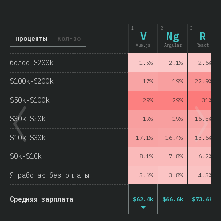
1
2
3
V
Ng
R
Проценты
Кол-во
Vue.js
Angular
React
более $200k
1.5%
2.1%
2.6%
$100k-$200k
17%
19%
22.9%
$50k-$100k
29%
29%
31%
$30k-$50k
19%
19%
16.5%
$10k-$30k
17.1%
16.4%
13.6%
$0k-$10k
8.1%
7.8%
6.2%
Я работаю без оплаты
5.6%
3.8%
4.5%
Средняя зарплата
$62.4k
$66.6k
$73.6k