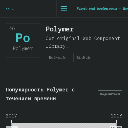
<<
Front-end фреймворки - Ember
Front-end фреймворки – Др
Polymer
#6
Po
Our original Web Component
library.
Polymer
Веб-сайт
GitHub
Популярность Polymer с
Поделиться
течением времени
2017
2018