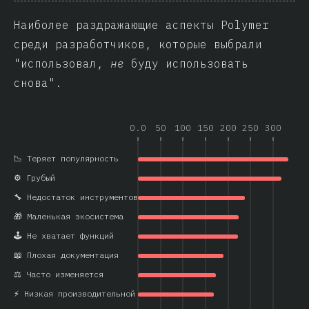
Наиболее раздражающие аспекты Polymer
среди разработчиков, которые выбрали
"использовал,
не
буду использовать
снова".
0.0
50
100
150
200
250
300
📉 Теряет популярность
⚙️ Грубый
🔧 Недостаток инструментов
🎁 Маленькая экосистема
🕹️ Не хватает функций
📖 Плохая документация
⚖️ Часто изменяется
⚡ Низкая производительной