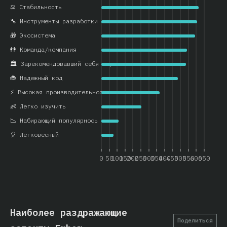
⚖️ Стабильность
🔧 Инструменты разработки
🎁 Экосистема
👫 Команда/компания
🏛️ Зарекомендовавший себя вариант
🐞 Надежный код
⚡ Высокая производительность
👶 Легко изучить
📉 Набирающий популярнось
🎈 Легковесный
0
50
100
150
200
250
300
350
400
450
500
550
600
650
Наиболее раздражающие
Поделиться