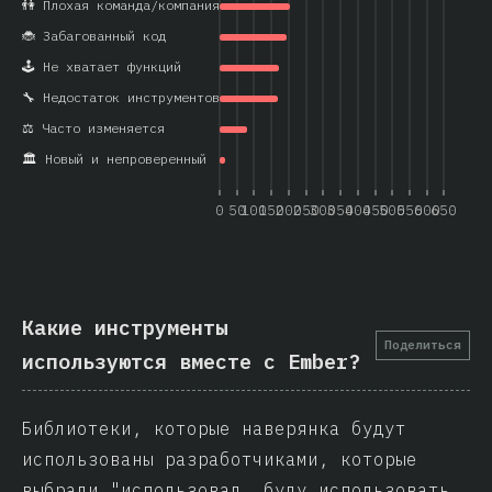
👫 Плохая команда/компания
🐞 Забагованный код
🕹️ Не хватает функций
🔧 Недостаток инструментов
⚖️ Часто изменяется
🏛️ Новый и непроверенный
0
50
100
150
200
250
300
350
400
450
500
550
600
650
Какие инструменты
Поделиться
используются вместе с Ember?
Библиотеки, которые наверянка будут
использованы разработчиками, которые
выбрали "использовал, буду использовать