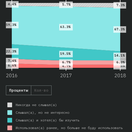
4.4%
5.7%
7.3%
59.3%
63.3%
67.3%
22.3%
19.5%
14.1%
7.4%
6.3%
6.7%
6.6%
5%
4.7%
2016
2017
2018
Проценты
Кол-во
Никогда не слышал(а)
Слышал(а), но не интересно
Слышал(а) и хотел(а) бы изучить
Использовал(а) ранее, но больше не буду использовать