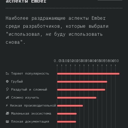
аспекты Ember
Наиболее раздражающие аспекты Ember
среди разработчиков, которые выбрали
"использовал,
не
буду использовать
снова".
0.0
50
100
150
200
250
300
350
400
450
500
550
600
650
📉 Теряет популярность
⚙️ Грубый
🎈 Раздутый и сложный
👶 Сложно изучить
⚡ Низкая производительной
🎁 Маленькая экосистема
📖 Плохая документация