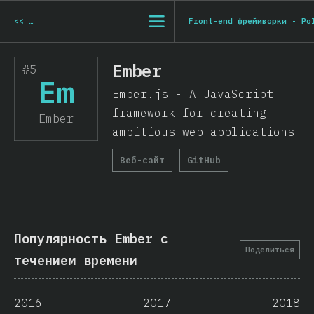
<<
Front-end фреймворки - Preact
Front-end фреймворки - Po
Ember
#5
Em
Ember.js - A JavaScript
framework for creating
Ember
ambitious web applications
Веб-сайт
GitHub
Популярность Ember с
Поделиться
течением времени
2016
2017
2018