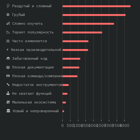
🎈 Раздутый и сложный
⚙️ Грубый
👶 Сложно изучить
📉 Теряет популярность
⚖️ Часто изменяется
⚡ Низкая производительной
🐞 Забагованный код
📖 Плохая документация
👫 Плохая команда/компания
🔧 Недостаток инструментов
🕹️ Не хватает функций
🎁 Маленькая экосистема
🏛️ Новый и непроверенный
0
500
1000
1500
2000
2500
3000
3500
4000