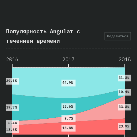
Популярность Angular с
Поделиться
течением времени
2016
2017
2018
31.8%
39.1%
44.9%
10.4%
25.6%
33.8%
39.7%
9.7%
6.4%
23.9%
18.8%
13.6%