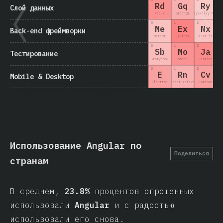
Rd
Gq
Ry
Слой данных
Redux
GraphQL
Relay/Relay Moder
0
1
2
3
Me
Ex
Nx
Back-end фреймворки
Meteor
Express
Next.js
0
1
2
3
Sb
Mo
Ja
Тестирование
Storybook
Mocha
Jasmine
0
1
2
3
E
Rn
Cv
Mobile & Desktop
Electron
React Native
Cordova
Nat
Использование Angular по
Поделиться
странам
В среднем,
23.8%
процентов опрошенных
использовали
Angular
и с радостью
использовали его снова.