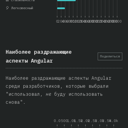
🎈 Легковесный
0
200
400
600
800
1000
1200
1400
1600
1800
2000
2200
2400
2600
2800
3000
Наиболее раздражающие
Поделиться
аспекты Angular
Наиболее раздражающие аспекты Angular
среди разработчиков, которые выбрали
"использовал,
не
буду использовать
снова".
0.0
500
1.0k
1.5k
2.0k
2.5k
3.0k
3.5k
4.0k