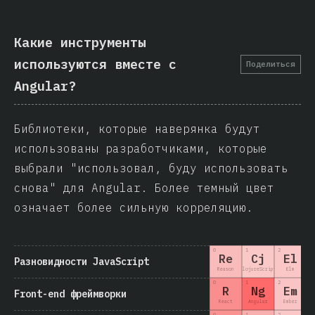
Какие инструменты
используются вместе с
Поделиться
Angular?
Библиотеки, которые наверянка будут
использованы разработчиками, которые
выбрали "использовал, буду использовать
снова" для Angular. Более темный цвет
означает более сильную корреляцию.
0
1
2
3
Re
Cj
El
Разновидности JavaScript
Reason
ClojureScript
Elm
0
1
2
3
R
Ng
Em
Front-end фреймворки
React
Angular
Ember
0
1
2
3