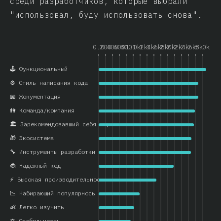
среди разработчиков, которые выбрали
"использовал, буду использовать снова".
0.0
200
400
600
800
1.0k
1.2k
1.4k
1.6k
1.8k
2.0k
2.2k
2.4k
2.6k
2.8k
3.0k
🕹️ Функциональный
⚙️ Стиль написания кода
📖 Жокументация
👫 Команда/компания
🏛️ Зарекомендовавший себя вариант
🎁 Экосистема
🔧 Инструменты разработки
🐞 Надежный код
⚡ Высокая производительность
📉 Набирающий популярнось
👶 Легко изучить
⚖️ Стабильность