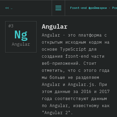
<<
Front-end фреймворки - Vue.js
Front-end фреймворки - Pr
Angular
#3
Ng
Angular - это платформа с
открытым исходным кодом на
Angular
основе TypeScript для
создания front-end части
веб-приложений. Стоит
отметить, что с этого года
мы больше не разделяем
Angular и Angular.js. При
этом данные за 2016 и 2017
года соответствуют данным
по Angular, известному как
"Angular 2".